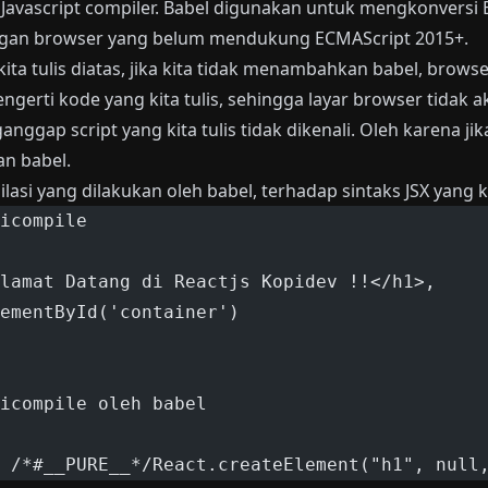
 Javascript compiler. Babel digunakan untuk mengkonversi
ngan browser yang belum mendukung ECMAScript 2015+.
kita tulis diatas, jika kita tidak menambahkan babel, brows
gerti kode yang kita tulis, sehingga layar browser tidak
ggap script yang kita tulis tidak dikenali. Oleh karena j
an babel.
ilasi yang dilakukan oleh babel, terhadap sintaks JSX yang ki
icompile
lamat Datang di Reactjs Kopidev !!</h1>,
ementById('container')
icompile oleh babel
 /*#__PURE__*/React.createElement("h1", null