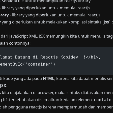
- Sebagai file untuk menampilkan reactjs library
- library yang diperlukan untuk memulai reactjs
brary
- library yang diperlukan untuk memulai reactjs
ry yang diperlukan untuk melakukan kompilasi sintaks `
jsx
` 
 dari JavaScript XML. JSX memungkin kita untuk menulis t
dalah contohnya:
lamat Datang di Reactjs Kopidev !!</h1>,
ementById('container')
ti kode yang ada pada
HTML
, karena kita dapat menulis s
JSX
.
as kita diajalankan di browser, maka sintaks diatas akan me
ag
tersebut akan disematkan kedalam elemen
h1
contain
 oleh pengguna reactjs karena mempermudah dan memper