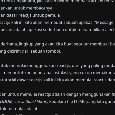
 untuk dipahami, jika kalian belum membaca artikel tenta
arankan untuk membacanya.
n dasar reactjs untuk pemula
reactjs kali ini kita akan membuat sebuah aplikasi “Message
k pesan adalah aplikasi sederhana untuk menampilkan aler
sederhana, lingkup yang akan kita buat seputar membuat b
ng dikirim dari sebuah tombol.
ntuk memulai menggunakan reactjs, dari yang paling muda
a membutuhkan beberapa instalasi yang cukup memakan 
 tutorial dasar reactjs kali ini kita akan memulai reactjs d
dah untuk memulai reactjs adalah dengan menggunakan file
actDOM
, serta
Babel library
kedalam file HTML yang kita gun
ntuk memulai adalah: