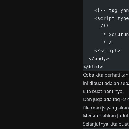
    <!-- tag yan
    <script type
      /**
       * Seluru
       * /
    </script>
  </body>
</html>
Coba kita perhatikan
ini dibuat adalah s
kita buat nantinya.
Dan juga ada tag
<s
file reactjs yang akan 
Menambahkan Judul 
Selanjutnya kita bua