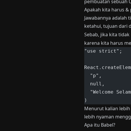
pembuatan sebuah UI
Apakah kita harus &
Jawabannya adalah ti
ketahui, tujuan dari
Sebab, jika kita ti
karena kita harus men
"use strict";
React.createElem
  "p",
  null,
  "Welcome Selam
)
Menurut kalian lebi
lebih nyaman mengg
Apa itu Babel?