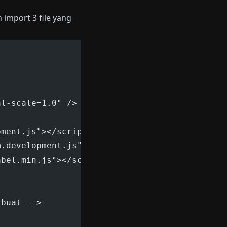
an import 3 file yang
al-scale=1.0" />
pment.js"></script>
m.development.js"></script>
abel.min.js"></script>
ibuat -->