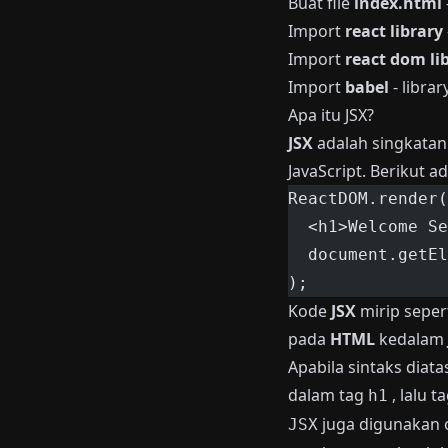
Buat file
index.html
Import
react library
Import
react dom li
Import
babel
- libra
Apa itu JSX?
JSX
adalah singkatan
JavaScript. Berikut a
ReactDOM.render(
  <h1>Welcome Se
  document.getEl
);
Kode
JSX
mirip seper
pada
HTML
kedalam
Apabila sintaks diat
dalam tag
, lalu t
h1
juga digunakan
JSX