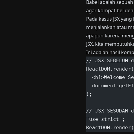
Babel adalah sebuah
agar kompatibel de
Pada kasus JSX yang 
menjalankan atau men
apapun karena mengan
JSX, kita membutuhk
Ini adalah hasil komp
// JSX SEBELUM d
ReactDOM.render(
  <h1>Welcome Se
  document.getEl
);
// JSX SESUDAH d
"use strict";
ReactDOM.render(