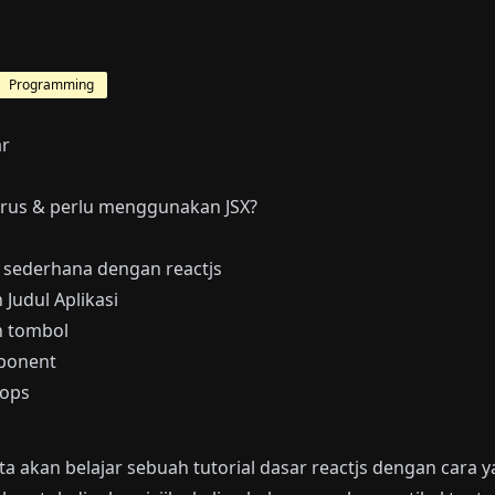
Programming
r
arus & perlu menggunakan JSX?
 sederhana dengan reactjs
udul Aplikasi
 tombol
ponent
ops
 kita akan belajar sebuah
tutorial dasar reactjs
dengan cara y