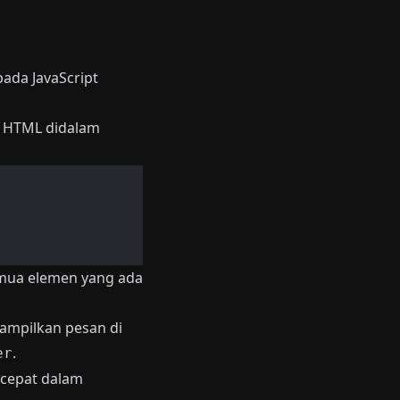
pada JavaScript
ag HTML didalam
emua elemen yang ada
nampilkan pesan di
.
er
cepat dalam