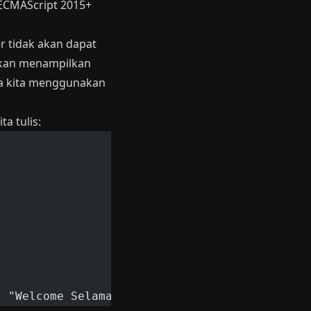
 ECMAScript 2015+
er tidak akan dapat
 akan menampilkan
ika kita menggunakan
ta tulis:
, "Welcome Selamat Datang di Reactjs Kopidev 