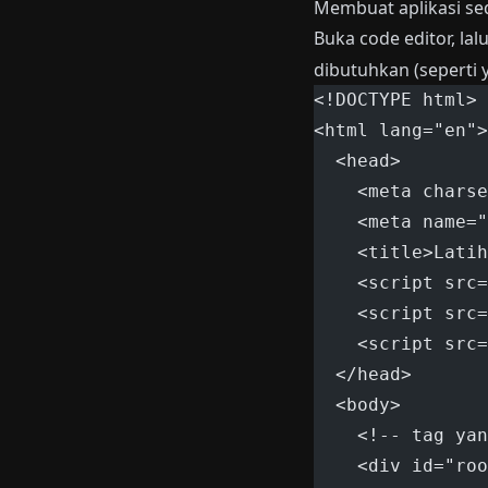
Membuat aplikasi se
Buka code editor, la
dibutuhkan (seperti y
<!DOCTYPE html>
<html lang="en">
  <head>
    <meta charse
    <meta name="
    <title>Latih
    <script src=
    <script src=
    <script src=
  </head>
  <body>
    <!-- tag yan
    <div id="roo