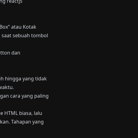
ng reactjs
 Box” atau Kotak
t saat sebuah tombol
utton dan
h hingga yang tidak
waktu.
engan cara yang paling
 HTML biasa, lalu
akan. Tahapan yang