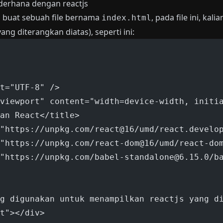
derhana dengan reactjs
lu buat sebuah file bernama
, pada file ini, kali
index.html
ang diterangkan diatas), seperti ini:
t="UTF-8" />
viewport" content="width=device-width, initi
an React</title>
"https://unpkg.com/react@16/umd/react.develo
"https://unpkg.com/react-dom@16/umd/react-do
"https://unpkg.com/
babel-standalone@6.15.0
/b
g digunakan untuk menampilkan reactjs yang d
t"></div>